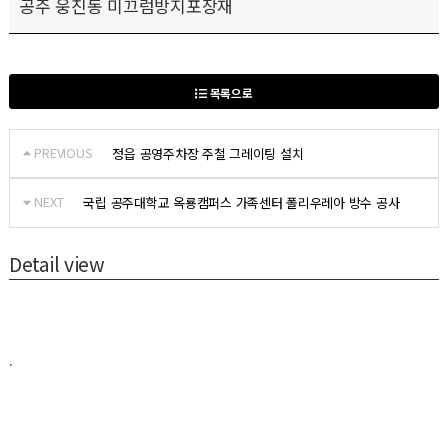
공주 웅진동 미끄럼방지포장재
목록으로
PREVIOUS
정읍 공영주차장 주철 그레이팅 설치
NEXT
국립 공주대학교 옥룡캠퍼스 가족센터 폴리우레아 방수 공사
Detail view
.