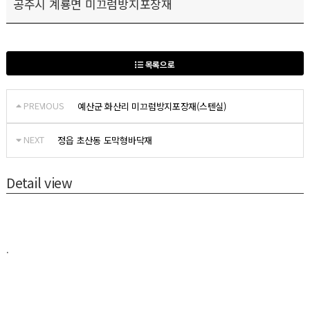
공주시 계룡면 미끄럼방지포장재
목록으로
PREVIOUS
예산군 화산리 미끄럼방지포장재(스텐실)
NEXT
정읍 초산동 도막형바닥재
Detail view
.