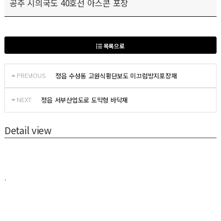
공주 시의국도 40호선 아스콘 포장
목록으로
PREVIOUS
정읍 수성동 고원식횡단보도 미끄럼방지포장재
NEXT
정읍 서부산업도로 도막형 바닥재
Detail view
.