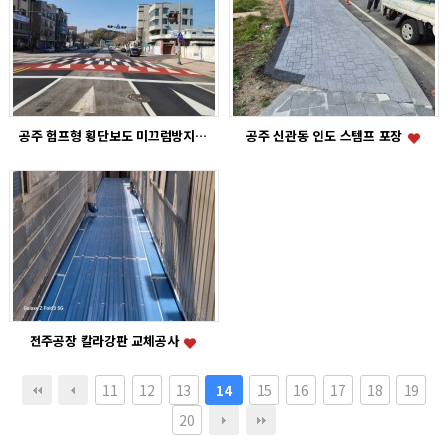
공주 험프형 횡단보도 미끄럼방지포장재
공주 신관동 인도 스템프 포장
전주공장 칼라강판 교체공사
11
12
13
15
16
17
18
19
14
20