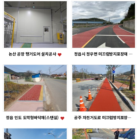
논산 공장 행거도어 설치공사
정읍시 정우면 미끄럼방지포장재
정읍 인도 도막형바닥재(스텐실)
공주 자전거도로 미끄럼방지포장재